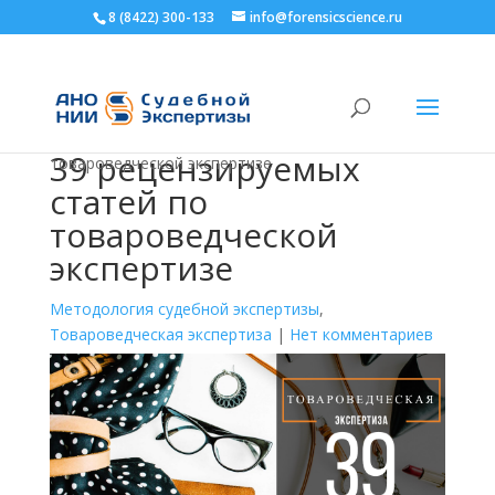
8 (8422) 300-133
info@forensicscience.ru
Главная
>
Блог
>
Методология судебной
экспертизы
>
39 рецензируемых статей по
39 рецензируемых
товароведческой экспертизе
статей по
товароведческой
экспертизе
Методология судебной экспертизы
,
Товароведческая экспертиза
|
Нет комментариев