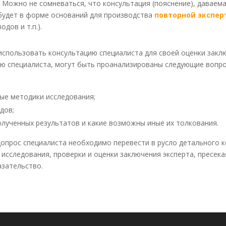
 Можно не сомневаться, что консультация (пояснение), даваемая
будет в форме оснований для производства
повторной экспе
дов и т.п.).
 использовать консультацию специалиста для своей оценки закл
ию специалиста, могут быть проанализированы следующие вопро
ые методики исследования;
дов;
олученных результатов и какие возможны иные их толкования.
допрос специалиста необходимо перевести в русло детального
исследования, проверки и оценки заключения эксперта, пресека
азательство.