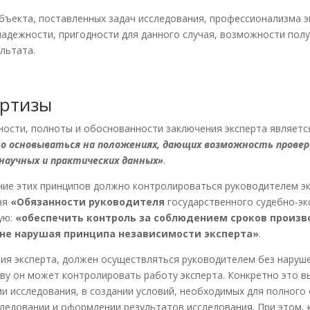
бъекта, поставленных задач исследования, профессионализма э
 надежности, пригодности для данного случая, возможности по
льтата.
ертизы
ности, полноты и обоснованности заключения эксперта являетс
о основываться на положениях, дающих возможность прове
научных и практических данных»
.
ие этих принципов должно контролироваться руководителем эк
ная
«
Обязанности руководителя
государственного судебно-эк
ую:
«
обеспечить контроль за соблюдением сроков произв
не нарушая принципа независимости эксперта»
.
ия эксперта, должен осуществляться руководителем без наруше
ву он может контролировать работу эксперта. Конкретно это в
 исследования, в создании условий, необходимых для полного 
ледовании и оформлении результатов исследования. При этом, 