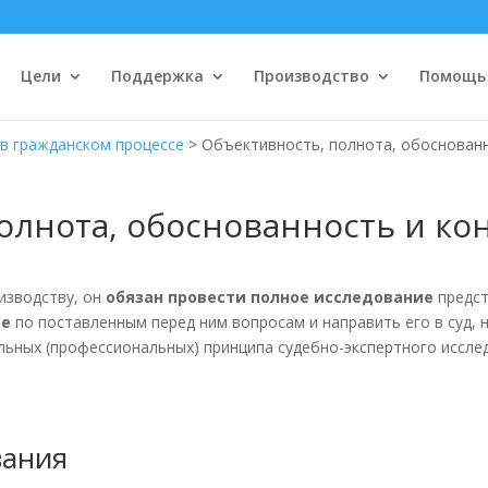
Цели
Поддержка
Производство
Помощь
 в гражданском процессе
>
Объективность, полнота, обоснованн
олнота, обоснованность и ко
оизводству, он
обязан провести полное исследование
предст
ие
по поставленным перед ним вопросам и направить его в суд, н
иальных (профессиональных) принципа судебно-экспертного иссл
вания