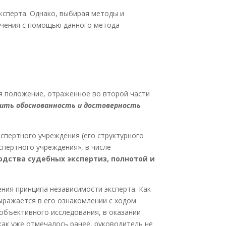
ксперта. Однако, выбирая методы и
лучения с помощью данного метода
я положение, отраженное во второй части
рить обоснованность и достоверность
спертного учреждения (его структурного
спертного учреждения», в числе
одства судебных экспертиз, полнотой и
ния принципа независимости эксперта. Как
ыражается в его ознакомлении с ходом
объективного исследования, в оказании
как уже отмечалось ранее, руководитель не