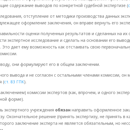
ющие содержание выводов по конкретной судебной экспертизе (
ледования, отступление от методики производства данных эксп
длежащее оформление заключения, он вправе вернуть его эксп
авильности оценки полученных результатов и сделанных на их о
сти экспертное исследование и сделать на основании его вывод
и. Это дает ему возможность как отстаивать свою первоначальн
омиссии.
ыводу, они формулируют его в общем заключении.
ного вывода и не согласен с остальными членами комиссии, он
 (
ст. 83 ГПК
).
заключением) комиссии экспертов (как, впрочем, и одного экспе
ной форме).
ль экспертного учреждения
обязан
направить оформленное закл
зу. Окончательное решение (принять экспертизу, не принять в к
оторого заключение эксперта не является обязательным, но нес
и.