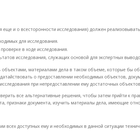
 еще и о всесторонности исследования) должен реализовыватьс
ходимых для исследования.
 проверке в ходе исследования.
льтатов исследования, служащих основой для экспертных выводо
ь объектами, материалами дела в таком объеме, которые бы о
ходатайствовать о предоставлении необходимых объектов, доку
т исследования при непредоставлении ему достаточных объектов
оверить все альтернативные решения, чтобы затем прийти к пра
та, признаки документа, изучить материалы дела, имеющие отно
ии всех доступных ему и необходимых в данной ситуации технич