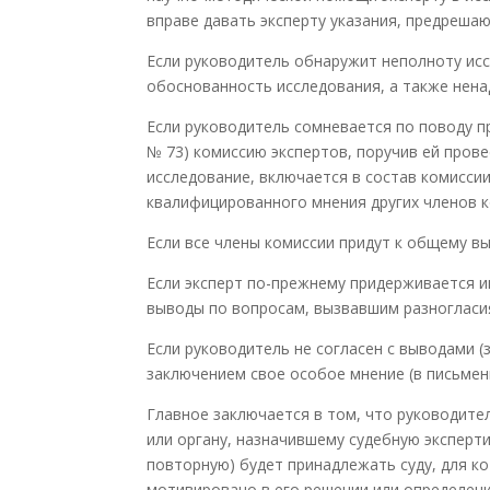
вправе давать эксперту указания, предреша
Если руководитель обнаружит неполноту исс
обоснованность исследования, а также нена
Если руководитель сомневается по поводу пр
№ 73) комиссию экспертов, поручив ей прове
исследование, включается в состав комисси
квалифицированного мнения других членов к
Если все члены комиссии придут к общему в
Если эксперт по-прежнему придерживается и
выводы по вопросам, вызвавшим разногласия
Если руководитель не согласен с выводами (
заключением свое особое мнение (в письмен
Главное заключается в том, что руководите
или органу, назначившему судебную эксперти
повторную) будет принадлежать суду, для к
мотивировано в его решении или определени